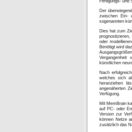
Fertigungs- und 
Der überwiegend
zwischen Ein- 
sogenannten kün
Dies hat zum Zi
prognostizieren
oder modellieren
Benötigt wird d
Ausgangsgrößen,
Vergangenheit 
künstlichen neu
Nach erfolgreich
welches sich a
heranziehen lä
angenäherten Z
Verfügung.
Mit MemBrain kan
auf PC- oder Em
Version zur Ver
können Netze au
zusätzlich das N