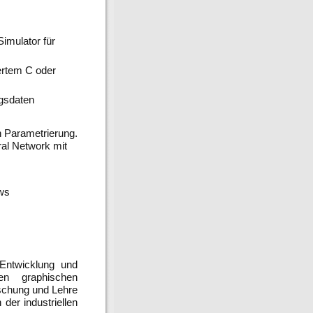
Simulator für
ertem C oder
ngsdaten
h Parametrierung.
al Network mit
ows
 Entwicklung und
en graphischen
rschung und Lehre
der industriellen