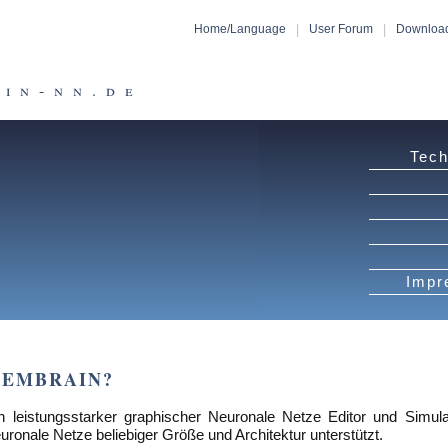
|
|
Home/Language
User Forum
Downloa
in-nn.de
Tech
Impr
MEMBRAIN?
n leistungsstarker graphischer Neuronale Netze Editor und Simulat
ronale Netze beliebiger Größe und Architektur unterstützt.