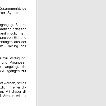
k, Zusammenhänge
nter Systeme in
ingangsgrößen zu
matisch erfassen
wand möglich ist.
are von Ein- und
chnungen aus der
um Training des
tz zur Verfügung,
n und Prognosen
s angelegt, die
n Ausgängen zur
rt werden, sei es
ch in einer dll-
. Mit dieser dll
-Version erlaubt