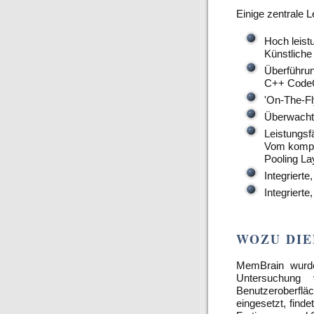
Einige zentrale
Hoch leistu
Künstlich
Überführun
C++ Code
'On-The-Fl
Überwacht
Leistungsf
Vom kompa
Pooling Lay
Integrierte
Integriert
WOZU DIE
MemBrain wurde 
Untersuchung 
Benutzeroberfläc
eingesetzt, find