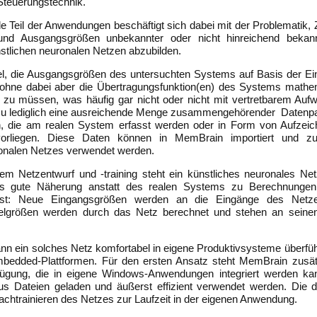
Steuerungstechnik.
e Teil der Anwendungen beschäftigt sich dabei mit der Problemati
und Ausgangsgrößen unbekannter oder nicht hinreichend bekan
stlichen neuronalen Netzen abzubilden.
el, die Ausgangsgrößen des untersuchten Systems auf Basis der E
, ohne dabei aber die Übertragungsfunktion(en) des Systems mathe
 zu müssen, was häufig gar nicht oder nicht mit vertretbarem Auf
azu lediglich eine ausreichende Menge zusammengehörender Datenpa
 die am realen System erfasst werden oder in Form von Aufzei
vorliegen. Diese Daten können in MemBrain importiert und z
ronalen Netzes verwendet werden.
em Netzentwurf und -training steht ein künstliches neuronales Ne
ls gute Näherung anstatt des realen Systems zu Berechnunge
sst: Neue Eingangsgrößen werden an die Eingänge des Netze
ielgrößen werden durch das Netz berechnet und stehen an seine
n ein solches Netz komfortabel in eigene Produktivsysteme überfüh
bedded-Plattformen. Für den ersten Ansatz steht MemBrain zusätzli
fügung, die in eigene Windows-Anwendungen integriert werden kann
s Dateien geladen und äußerst effizient verwendet werden. Die dll
achtrainieren des Netzes zur Laufzeit in der eigenen Anwendung.