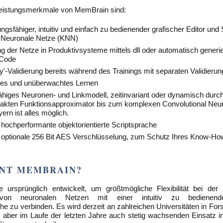
 Leistungsmerkmale von MemBrain sind:
ngsfähiger, intuitiv und einfach zu bedienender grafischer Editor und 
e Neuronale Netze (KNN)
g der Netze in Produktivsysteme mittels dll oder automatisch generi
Code
y'-Validierung bereits während des Trainings mit separaten Validieru
es und unüberwachtes Lernen
ähiges Neuronen- und Linkmodell, zeitinvariant oder dynamisch durc
kten Funktionsapproximator bis zum komplexen Convolutional Neur
ern ist alles möglich.
, hochperformante objektorientierte Scriptsprache
e, optionale 256 Bit AES Verschlüsselung, zum Schutz Ihres Know-H
NT MEMBRAIN?
ursprünglich entwickelt, um größtmögliche Flexibilität bei der
von neuronalen Netzen mit einer intuitiv zu bedienend
he zu verbinden. Es wird derzeit an zahlreichen Universitäten in Fo
et aber im Laufe der letzten Jahre auch stetig wachsenden Einsatz in 